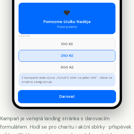
♥
Pomozme útulku Naděje
Právě probíhá
ČÁSTKA
100
Kč
250
Kč
500
Kč
Z kampaně vede výzva „Vytvořit účet na jeden klik“ · dárce se
snadno zaregistruje.
Darovat
Kampaň je veřejná landing stránka s darovacím
formulářem. Hodí se pro charitu i akční sbírky · příspěvek