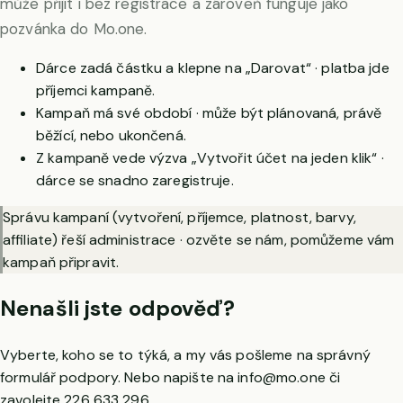
může přijít i bez registrace a zároveň funguje jako
pozvánka do Mo.one.
Dárce zadá částku a klepne na „Darovat“ · platba jde
příjemci kampaně.
Kampaň má své období · může být plánovaná, právě
běžící, nebo ukončená.
Z kampaně vede výzva „Vytvořit účet na jeden klik“ ·
dárce se snadno zaregistruje.
Správu kampaní (vytvoření, příjemce, platnost, barvy,
affiliate) řeší administrace · ozvěte se nám, pomůžeme vám
kampaň připravit.
Nenašli jste odpověď?
Vyberte, koho se to týká, a my vás pošleme na správný
formulář podpory. Nebo napište na
info@mo.one
či
zavolejte
226 633 296
.