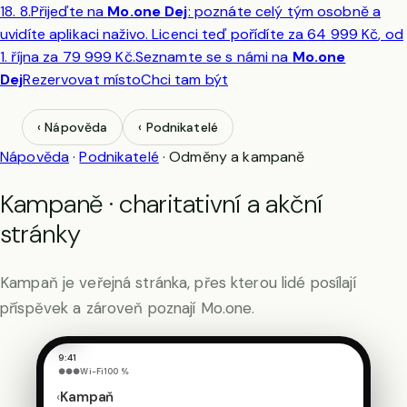
18. 8.
Přijeďte na
Mo.one Dej
: poznáte celý tým osobně a
2
uvidíte aplikaci naživo. Licenci teď pořídíte za
64 999 Kč
, od
✕
1. října za 79 999 Kč.
Seznamte se s námi na
Mo.one
Veřejná
Dej
Rezervovat místo
Chci tam být
kampaň
Landing
stránka
‹ Nápověda
‹ Podnikatelé
s
darovacím
Nápověda
·
Podnikatelé
·
Odměny a kampaně
formulářem
·
charita
Kampaně · charitativní a akční
i
akční
stránky
sbírky.
Kampaň je veřejná stránka, přes kterou lidé posílají
Další
příspěvek a zároveň poznají Mo.one.
›
9:41
●●●
Wi-Fi
100 %
‹
Kampaň