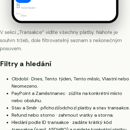
Vyúčtování
Více
V sekci „Transakce“ vidíte všechny platby. Nahoře je
souhrn tržeb, dole filtrovatelný seznam s nekonečným
posuvem.
Filtry a hledání
Období · Dnes, Tento týden, Tento měsíc, Vlastní nebo
Neomezeno.
PayPoint a Zaměstnanec · zúžíte na konkrétní místo
nebo obsluhu.
Stav a Směr · příchozí/odchozí platby a stav transakce.
Refund nebo storno · zahrnout vratky a storna.
Hledání podle ID transakce · zadáte krátký kód
transakce (např. A5DH8Q) a najdete konkrétní platbu.