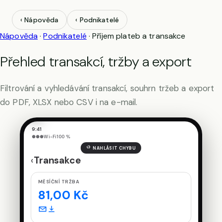
zvolené
období,
‹ Nápověda
‹ Podnikatelé
k
tomu
Nápověda
·
Podnikatelé
·
Příjem plateb a transakce
e-
mail
a
Přehled transakcí, tržby a export
export.
Filtrování a vyhledávání transakcí, souhrn tržeb a export
Další
do PDF, XLSX nebo CSV i na e-mail.
›
9:41
●●●
Wi-Fi
100 %
NAHLÁSIT CHYBU
‹
Transakce
MĚSÍČNÍ TRŽBA
81,00 Kč