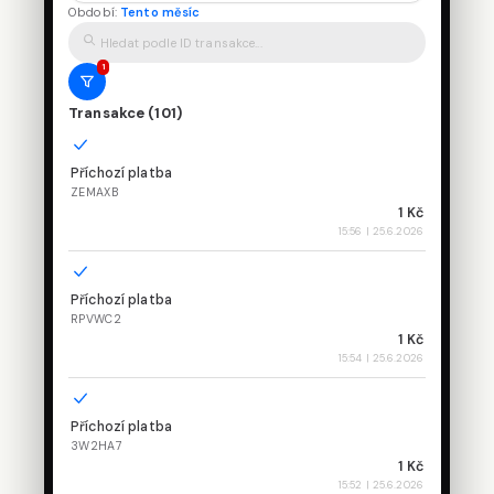
Období:
Tento měsíc
Hledat podle ID transakce...
1
Transakce (101)
Příchozí platba
ZEMAXB
1 Kč
15:56
| 25.6.2026
Příchozí platba
RPVWC2
1 Kč
15:54
| 25.6.2026
Příchozí platba
3W2HA7
1 Kč
15:52
| 25.6.2026