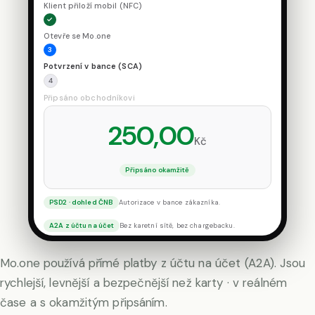
Klient přiloží mobil (NFC)
✓
Otevře se Mo.one
3
Potvrzení v bance (SCA)
4
Připsáno obchodníkovi
250,00
Kč
Připsáno okamžitě
PSD2 · dohled ČNB
Autorizace v bance zákazníka.
A2A z účtu na účet
Bez karetní sítě, bez chargebacku.
Mo.one používá přímé platby z účtu na účet (A2A). Jsou
rychlejší, levnější a bezpečnější než karty · v reálném
čase a s okamžitým připsáním.