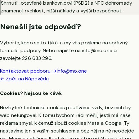
Shrnutí · otevřené bankovnictví (PSD2) a NFC dohromady
znamenají rychlost, nižší náklady a vyšší bezpečnost.
Nenašli jste odpověď?
Vyberte, koho se to týká, a my vás pošleme na správný
formulář podpory. Nebo napište na
info@mo.one
či
zavolejte
226 633 296
.
Kontaktovat podporu →
info@mo.one
← Zpět na Nápovědu
Cookies? Nejsou ke kávě.
Nezbytné technické cookies používáme vždy, bez nich by
web nefungoval. K tomu bychom rádi měřili, jestli má naše
reklama smysl, k čemuž slouží cookies Meta a Google. Ty
nastavíme jen s vaším souhlasem a bez něj na ně neodejde
nic. Mapy na stránce Kontakt se načtou od Googlu až po