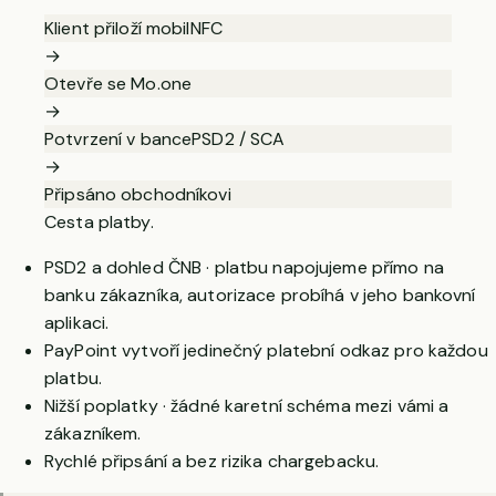
Klient přiloží mobil
NFC
→
Otevře se Mo.one
→
Potvrzení v bance
PSD2 / SCA
→
Připsáno obchodníkovi
Cesta platby.
PSD2 a dohled ČNB · platbu napojujeme přímo na
banku zákazníka, autorizace probíhá v jeho bankovní
aplikaci.
PayPoint vytvoří jedinečný platební odkaz pro každou
platbu.
Nižší poplatky · žádné karetní schéma mezi vámi a
zákazníkem.
Rychlé připsání a bez rizika chargebacku.