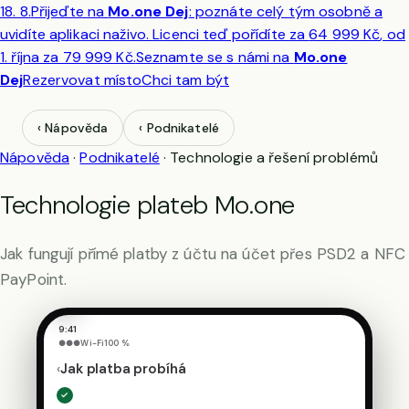
18. 8.
Přijeďte na
Mo.one Dej
: poznáte celý tým osobně a
Cesta
uvidíte aplikaci naživo. Licenci teď pořídíte za
64 999 Kč
, od
platby
1. října za 79 999 Kč.
Seznamte se s námi na
Mo.one
Přiložení
mobilu
Dej
Rezervovat místo
Chci tam být
→
Mo.one
→
‹ Nápověda
‹ Podnikatelé
potvrzení
v
Nápověda
·
Podnikatelé
·
Technologie a řešení problémů
bance
→
připsáno
Technologie plateb Mo.one
obchodníkovi.
Jak fungují přímé platby z účtu na účet přes PSD2 a NFC
Další
PayPoint.
›
9:41
●●●
Wi-Fi
100 %
‹
Jak platba probíhá
✓