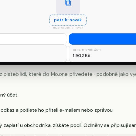
⧉
patrik-novak
mo.one/patrik-novak
CELKEM VYDĚLÁNO
1 902 Kč
lateb lidí, které do Mo.one přivedete · podobně jako vydě
ný účet.
 odkaz a pošlete ho příteli e-mailem nebo zprávou.
zaplatí u obchodníka, získáte podíl. Odměny se připisují sa