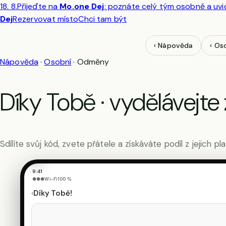
Váš
18. 8.
Přijeďte na
Mo.one Dej
: poznáte celý tým osobně a uvidí
odkaz
Dej
Rezervovat místo
Chci tam být
Sdílíte
svůj
affiliate
‹ Nápověda
‹ Os
odkaz
·
Nápověda
·
Osobní
·
Odměny
zkopírujete
ho
nebo
pošlete
Díky Tobě · vydělávejte 
e-
mailem.
Další
Sdílíte svůj kód, zvete přátele a získáváte podíl z jejich p
›
9:41
●●●
Wi-Fi
100 %
‹
Díky Tobě!