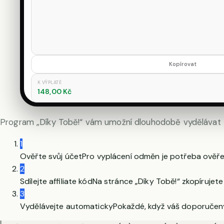
Kopírovat
K VÝPLATĚ
148,00 Kč
Program „Díky Tobě!“ vám umožní dlouhodobě vydělávat z p
1
Ověřte svůj účet
Pro vyplácení odměn je potřeba ověře
2
Sdílejte affiliate kód
Na stránce „Díky Tobě!“ zkopírujete
3
Vydělávejte automaticky
Pokaždé, když váš doporučený 